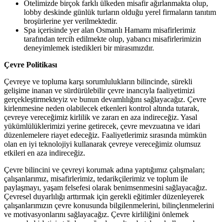
Otelimizde birçok farklı ülkeden misafir ağırlanmakta olup,
lobby deskinde günlük turların olduğu yerel firmaların tanıtım
broşürlerine yer verilmektedir.
Spa içerisinde yer alan Osmanlı Hamamı misafirlerimiz
tarafından tercih edilmekte olup, yabancı misafirlerimizin
deneyimlemek istedikleri bir
mirasımızdır.
Çevre Politikası
Çevreye ve topluma karşı sorumlulukların bilincinde, sürekli
gelişime inanan ve sürdürülebilir çevre inancıyla faaliyetimizi
gerçekleştirmekteyiz ve bunun devamlılığını sağlayacağız. Çevre
kirlenmesine neden olabilecek etkenleri kontrol altında tutarak,
çevreye vereceğimiz kirlilik ve zararı en aza indireceğiz. Yasal
yükümlülüklerimizi yerine getirecek, çevre mevzuatına ve idari
düzenlemelere riayet edeceğiz. Faaliyetlerimiz sırasında mümkün
olan en iyi teknolojiyi kullanarak çevreye vereceğimiz olumsuz
etkileri en aza indireceğiz.
Çevre bilincini ve çevreyi korumak adına yaptığımız çalışmaları;
çalışanlarımız, misafirlerimiz, tedarikçilerimiz ve toplum ile
paylaşmayı, yaşam felsefesi olarak benimsenmesini sağlayacağız.
Çevresel duyarlılığı arttırmak için gerekli eğitimler düzenleyerek
çalışanlarımızın çevre konusunda bilgilenmelerini, bilinçlenmelerini
ve motivasyonlarını sağlayacağız. Çevre kirliliğini önlemek