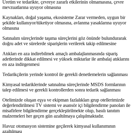
Üretim ve tedarikte, çevreye zararlı etkilerinin olmamasına, çevre
mevzuatlarına uyuyor
olmasına
Kaynakları, doğal yaşama, ekosisteme Zarar vermeden, uygun bir
şekilde kullanıyor/tüketiyor olmasına, avlanma yasaklarına uyuyor
olmasına
Satınalım süreçlerinde taşıma süreçlerini göz önünde bulundurarak
doğru adet ve sürelerde siparişlerin verilerek takip edilmesine
Atıkları en aza indirebilmek amaçlı ambalajlanmasında sipariş
adetlerinde dikkat edilmesi ve yüksek miktarlar ile ambalaj atıklarını
en aza indirgenmesi
Tedarikçilerin yerinde kontrol ile gerekli denetlemelerin
sağlanması
Kimyasal tedariklerinde satınalma süreçlerinde MSDS formlarının
talep edilmesi ve gerekli kontrollerden sonra tedarik sağlanması
Otelimizde oluşan eşya ve ekipman fazlalıkları grup otellerimizde
değerlendirilmesi TV sistemi ve asansör içi bilgilendirme panoları ile
misafirlere bilgilendirme gerçekleştirilmekte olup, basılı tanıtım
malzemeleri her geçen gün azaltılmaya
çalışılmaktadır.
Havuz otomasyon sistemine geçilerek kimyasal kullanımının
azaltılması