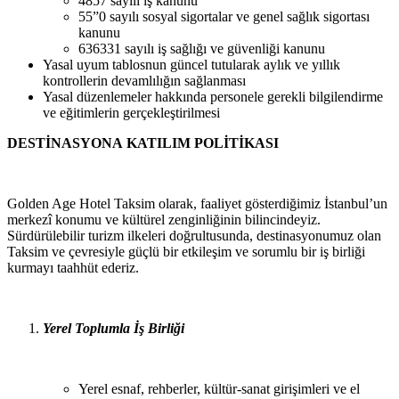
4857 sayılı iş
kanunu
55”0 sayılı sosyal sigortalar ve genel sağlık sigortası
kanunu
636331 sayılı iş sağlığı ve güvenliği
kanunu
Yasal uyum tablosnun güncel tutularak aylık ve yıllık
kontrollerin devamlılığın
sağlanması
Yasal düzenlemeler hakkında personele gerekli bilgilendirme
ve eğitimlerin
gerçekleştirilmesi
DESTİNASYONA
KATILIM
POLİTİKASI
Golden Age Hotel Taksim olarak, faaliyet gösterdiğimiz İstanbul’un
merkezî konumu ve kültürel zenginliğinin bilincindeyiz.
Sürdürülebilir turizm ilkeleri doğrultusunda, destinasyonumuz olan
Taksim ve çevresiyle güçlü bir etkileşim ve sorumlu bir iş birliği
kurmayı taahhüt ederiz.
Yerel
Toplumla
İş
Birliği
Yerel esnaf, rehberler, kültür-sanat girişimleri ve el