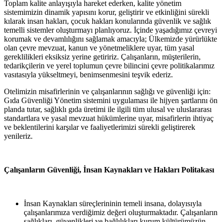
Toplam kalite anlayışıyla hareket ederken, kalite yönetim
sistemimizin dinamik yapısını korur, geliştirir ve etkinliğini sürekli
kılarak insan hakları, çocuk hakları konularında güvenlik ve sağlık
temelli sistemler oluşturmayı planlıyoruz. İçinde yaşadığımız çevreyi
korumak ve devamlılığını sağlamak amacıyla; Ülkemizde yürürlükte
olan çevre mevzuat, kanun ve yönetmeliklere uyar, tüm yasal
gereklilikleri eksiksiz yerine getiririz. Çalışanların, müşterilerin,
tedarikçilerin ve yerel toplumun çevre bilincini çevre politikalarımız
vasıtasıyla yükseltmeyi, benimsenmesini teşvik ederiz.
Otelimizin misafirlerinin ve çalışanlarının sağlığı ve güvenliği için:
Gıda Güvenliği Yönetim sistemini uygulaması ile hijyen şartlarını ön
planda tutar, sağlıklı gıda üretimi ile ilgili tüm ulusal ve uluslararası
standartlara ve yasal mevzuat hükümlerine uyar, misafirlerin ihtiyaç
ve beklentilerini karşılar ve faaliyetlerimizi sürekli geliştirerek
yenileriz.
Çalışanların
Güvenliği,
İnsan
Kaynakları
ve Hakları
Politakası
İnsan Kaynakları süreçlerininin temeli insana, dolayısıyla
çalışanlarımıza verdiğimiz değeri oluşturmaktadır. Çalışanların
sağlıkları, güvenlikleri ve bağlılıkları kurum kültürümüzün