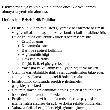
Eskiyen mobilya ve koltuk ürünlerinde öncelikle yenilenmesi
olmuyorsa yenisinin
alınması,
Herkes
için
Erişebilirlik
Politikası
Erişilebilirlik, herkesin istediği yere ve her hizmete bağımsız
ve güvenli olarak ulaşabilmesi ve bunları kulllanılabilmesidir.
Bu doğrulduda erişilebilirik ilkeleri
benimsenmiştir;
Eşit
Kullanım
Kullanımda
esneklik
Basit ve sezgisel
kullanım
Algılanabilir
bilgi
Hata için
tolerans
Düşük fiziksel güç
gereksinimi
Yaklaşım ve kullanım için uygun boyut ve
mekan
Otelimiz erişilebilirlikle ilgili yasal düzenlemeleri takip eder,
tam uyum sağlamak için gerekli önlemleri alır.
Erişilebilirlik
konusunda
sürekli
iyileştirmeler
gerçekleştirmektedir.
Otelimiz, imkanları dahilinde herkes için erişilebilir turizm
hizmetleri sunmayı taahhüt eder.
Erişilebilirlik düzeyi hakkında müşterileri ve paydaşlarını
internet sitesi aracılığıyla açık ve doğru şekilde bilgilendirir.
Yalnızca fiziksel engelliler değil, görme, işitme gibi