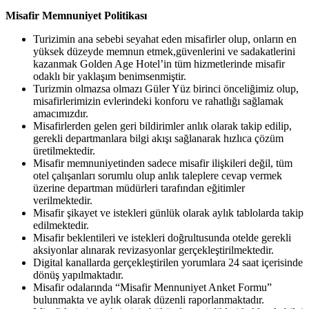
Misafir
Memnuniyet
Politikası
Turizimin ana sebebi seyahat eden misafirler olup, onların en
yüksek düzeyde memnun etmek,güvenlerini ve sadakatlerini
kazanmak Golden Age Hotel’in tüm hizmetlerinde misafir
odaklı bir yaklaşım benimsenmiştir.
Turizmin olmazsa olmazı Güler Yüz birinci önceliğimiz olup,
misafirlerimizin evlerindeki konforu ve rahatlığı sağlamak
amacımızdır.
Misafirlerden gelen geri bildirimler anlık olarak takip edilip,
gerekli departmanlara bilgi akışı sağlanarak hızlıca çözüm
üretilmektedir.
Misafir memnuniyetinden sadece misafir ilişkileri değil, tüm
otel çalışanları sorumlu olup anlık taleplere cevap vermek
üzerine departman müdürleri tarafından eğitimler
verilmektedir.
Misafir şikayet ve istekleri günlük olarak aylık tablolarda takip
edilmektedir.
Misafir beklentileri ve istekleri doğrultusunda otelde gerekli
aksiyonlar alınarak revizasyonlar
gerçekleştirilmektedir.
Digital kanallarda gerçekleştirilen yorumlara 24 saat içerisinde
dönüş
yapılmaktadır.
Misafir odalarında “Misafir Mennuniyet Anket Formu”
bulunmakta ve aylık olarak düzenli
raporlanmaktadır.