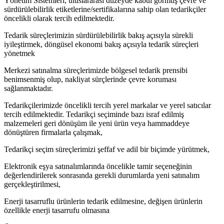
Yönetim Sistemleri, uluslararası düzeyde kabul görmüş çevre ve
sürdürülebilirlik etiketlerine/sertifikalarına sahip olan tedarikçiler
öncelikli olarak tercih edilmektedir.
Tedarik süreçlerimizin sürdürülebilirlik bakış açısıyla sürekli
iyileştirmek, döngüsel ekonomi bakış açısıyla tedarik süreçleri
yönetmek
Merkezi satınalma süreçlerimizde bölgesel tedarik prensibi
benimsenmiş olup, nakliyat sürçlerinde çevre koruması
sağlanmaktadır.
Tedarikçilerimizde öncelikli tercih yerel markalar ve yerel satıcılar
tercih edilmektedir. Tedarikçi seçiminde bazı israf edilmiş
malzemeleri geri dönüşüm ile yeni ürün veya hammaddeye
dönüştüren firmalarla çalışmak,
Tedarikçi seçim süreçlerimizi şeffaf ve adil bir biçimde
yürütmek,
Elektronik eşya satınalımlarında öncelikle tamir seçeneğinin
değerlendirilerek sonrasında gerekli durumlarda yeni satınalım
gerçekleştirilmesi,
Enerji tasarruflu ürünlerin tedarik edilmesine, değişen ürünlerin
özellikle enerji tasarrufu
olmasına