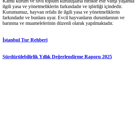
Kamu kurum ve sivil toplum kuruluşlarla birlikte esir vahşi yaşamla
ilgili yasa ve
yönetmeliklerin
farkındadır
ve
işbirliği
içindedir.
Kurumumuz,
hayvan
refahı
ile
ilgili
yasa
ve yönetmeliklerin
farkındadır ve bunlara uyar. Evcil hayvanların durumlarının ve
barınma ve muamelelerinin düzenli olarak yapılmaktadır.
İstanbul Tur Rehberi
Sürdürülebilirlik Yıllık Değerlendirme Raporu 2025