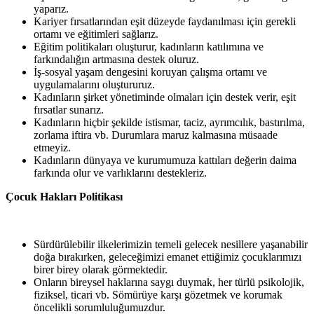
yaparız.
Kariyer fırsatlarından eşit düzeyde faydanılması için gerekli
ortamı ve eğitimleri sağlarız.
Eğitim politikaları oluşturur, kadınların katılımına ve
farkındalığın artmasına destek oluruz.
İş-sosyal yaşam dengesini koruyan çalışma ortamı ve
uygulamalarını
oluştururuz.
Kadınların şirket yönetiminde olmaları için destek verir, eşit
fırsatlar
sunarız.
Kadınların hiçbir şekilde istismar, taciz, ayrımcılık, bastırılma,
zorlama iftira vb. Durumlara maruz kalmasına müsaade
etmeyiz.
Kadınların dünyaya ve kurumumuza kattıları değerin daima
farkında olur ve varlıklarını destekleriz.
Çocuk
Hakları
Politikası
Sürdürülebilir ilkelerimizin temeli gelecek nesillere yaşanabilir
doğa bırakırken, geleceğimizi emanet ettiğimiz çocuklarımızı
birer birey olarak görmektedir.
Onların bireysel haklarına saygı duymak, her türlü psikolojik,
fiziksel, ticari vb. Sömürüye karşı gözetmek ve korumak
öncelikli sorumluluğumuzdur.