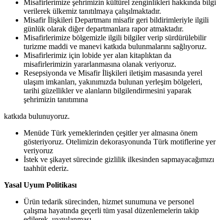
Misafirlerimize şehrimizin kültürel zenginlikleri hakkında bilgi
verilerek ülkemiz tanıtılmaya
çalışılmaktadır.
Misafir İlişkileri Departmanı misafir geri bildirimleriyle ilgili
günlük olarak diğer departmanlara rapor
atmaktadır.
Misafirlerimize bölgemizle ilgili bilgiler verip sürdürülebilir
turizme maddi ve manevi katkıda bulunmalarını sağlıyoruz.
Misafirlerimiz için lobide yer alan kitaplıktan da
misafirlerimizin yararlanmasına olanak
veriyoruz.
Resepsiyonda ve Misafir İlişkileri iletişim masasında yerel
ulaşım imkanları, yakınımızda bulunan yerleşim bölgeleri,
tarihi güzellikler ve alanların bilgilendirmesini yaparak
şehrimizin tanıtımına
katkıda
bulunuyoruz.
Menüde Türk yemeklerinden çeşitler yer almasına önem
gösteriyoruz. Otelimizin dekorasyonunda Türk motiflerine yer
veriyoruz
İstek ve şikayet sürecinde gizlilik ilkesinden sapmayacağımızı
taahhüt
ederiz.
Yasal
Uyum
Politikası
Ürün tedarik sürecinden, hizmet sunumuna ve personel
çalışma hayatında geçerli tüm yasal düzenlemelerin takip
edilerek, uygulanması.