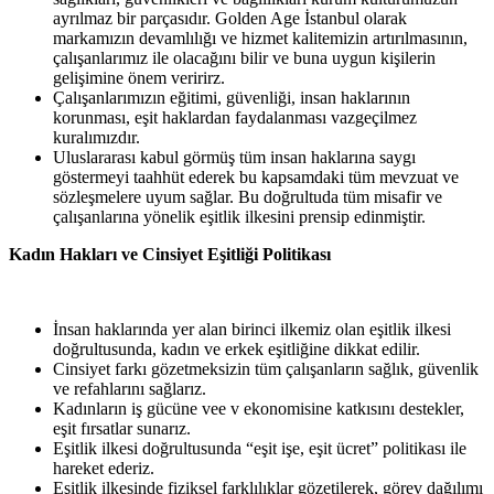
ayrılmaz bir parçasıdır. Golden Age İstanbul olarak
markamızın devamlılığı ve hizmet kalitemizin artırılmasının,
çalışanlarımız ile olacağını bilir ve buna uygun kişilerin
gelişimine önem
veririrz.
Çalışanlarımızın eğitimi, güvenliği, insan haklarının
korunması, eşit haklardan faydalanması vazgeçilmez
kuralımızdır.
Uluslararası kabul görmüş tüm insan haklarına saygı
göstermeyi taahhüt ederek bu kapsamdaki tüm mevzuat ve
sözleşmelere uyum sağlar. Bu doğrultuda tüm misafir ve
çalışanlarına yönelik eşitlik ilkesini prensip
edinmiştir.
Kadın
Hakları
ve
Cinsiyet
Eşitliği
Politikası
İnsan haklarında yer alan birinci ilkemiz olan eşitlik ilkesi
doğrultusunda, kadın ve erkek eşitliğine dikkat edilir.
Cinsiyet farkı gözetmeksizin tüm çalışanların sağlık, güvenlik
ve refahlarını
sağlarız.
Kadınların iş gücüne vee v ekonomisine katkısını destekler,
eşit fırsatlar
sunarız.
Eşitlik ilkesi doğrultusunda “eşit işe, eşit ücret” politikası ile
hareket
ederiz.
Eşitlik ilkesinde fiziksel farklılıklar gözetilerek, görev dağılımı