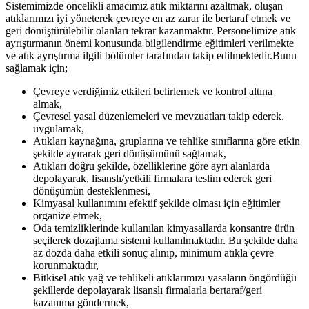
Sistemimizde öncelikli amacımız atık miktarını azaltmak, oluşan
atıklarımızı iyi yöneterek çevreye en az zarar ile bertaraf etmek ve
geri dönüştürülebilir olanları tekrar kazanmaktır. Personelimize atık
ayrıştırmanın önemi konusunda bilgilendirme eğitimleri verilmekte
ve atık ayrıştırma ilgili bölümler tarafından takip edilmektedir.Bunu
sağlamak için;
Çevreye verdiğimiz etkileri belirlemek ve kontrol altına
almak,
Çevresel yasal düzenlemeleri ve mevzuatları takip ederek,
uygulamak,
Atıkları kaynağına, gruplarına ve tehlike sınıflarına göre etkin
şekilde ayırarak geri dönüşümünü sağlamak,
Atıkları doğru şekilde, özelliklerine göre ayrı alanlarda
depolayarak, lisanslı/yetkili firmalara teslim ederek geri
dönüşümün desteklenmesi,
Kimyasal kullanımını efektif şekilde olması için eğitimler
organize
etmek,
Oda temizliklerinde kullanılan kimyasallarda konsantre ürün
seçilerek dozajlama sistemi kullanılmaktadır. Bu şekilde daha
az dozda daha etkili sonuç alınıp, minimum atıkla çevre
korunmaktadır,
Bitkisel atık yağ ve tehlikeli atıklarımızı yasaların öngördüğü
şekillerde depolayarak lisanslı firmalarla bertaraf/geri
kazanıma göndermek,