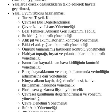
Yasalarda olacak değişikliklerin takip edilerek hayata
geçirilmesi,
Yasal Uyum tablosu
hazırlanması
Turizm Teşvik
Kanunu
Çevresel Etki
Değerlendirmesi
Çevre İzin ve Lisans
Yönetmeliği
Bazı Tehlikesi Atıkların Geri Kazanımı
Tebliği
Su kirliliği kontrolü
yönetmeliği
Atık pil ve akümülatörlerin kontrolü
yönetmeliği
Bitkisel atık yağların kontrolü
yönetmeliği
Ömrünü tamamlamış lastiklerin kontrolü
yönetmeliği
Hafriyat toprağı, inşaat ve yıkıntı atıklarının kontrolü
yönetmeliği
Isınmadan kaynaklanan hava kirliliğinin kontrolü
yönetmeliği
Enerji kaynaklarının ve enerji kullanımında verimliliğin
artırılmasına dair
yönetmelik
Kimyasalların kaydı, değerlendirilmesi, izni ve
kısıtlanması hakkında
yönetmelik
Florlu sera gazlarına ilişkin
yönetmelik
Çevresel gürültünün değerlendirilmesi ve yönetimi
yönetmeliği
Çevre Denetimi
Yönetmeliği
Sıfır Atık
Yönetmeliği