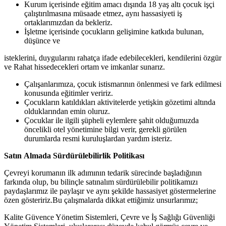
Kurum içerisinde eğitim amacı dışında 18 yaş altı çocuk işçi
çalıştırılmasına müsaade etmez, aynı hassasiyeti iş
ortaklarımızdan da bekleriz.
İşletme içerisinde çocukların gelişimine katkıda bulunan,
düşünce
ve
isteklerini, duygularını rahatça ifade edebilecekleri, kendilerini özgür
ve Rahat hissedecekleri ortam ve imkanlar sunarız.
Çalışanlarımıza, çocuk istismarının önlenmesi ve fark edilmesi
konusunda eğitimler veririz.
Çocukların katıldıkları aktivitelerde yetişkin gözetimi altında
olduklarından emin oluruz.
Çocuklar ile ilgili şüpheli eylemlere şahit olduğumuzda
öncelikli otel yönetimine bilgi verir, gerekli görülen
durumlarda resmi kuruluşlardan yardım
isteriz.
Satın
Almada
Sürdürülebilirlik
Politikası
Çevreyi korumanın ilk adımının tedarik sürecinde başladığının
farkında olup, bu bilinçle satınalım sürdürülebilir politikamızı
paydaşlarımız ile paylaşır ve aynı şekilde hassasiyet göstermelerine
özen gösteririz.Bu çalışmalarda dikkat ettiğimiz unsurlarımız;
Kalite Güvence Yönetim Sistemleri, Çevre ve İş Sağlığı Güvenliği