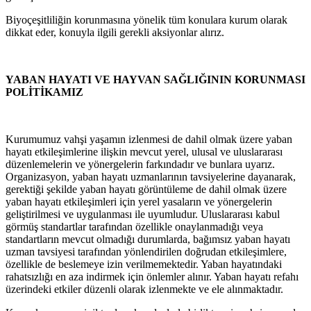
Biyoçeşitliliğin korunmasına yönelik tüm konulara kurum olarak
dikkat eder, konuyla ilgili gerekli aksiyonlar alırız.
YABAN
HAYATI
VE
HAYVAN
SAĞLIĞININ
KORUNMASI
POLİTİKAMIZ
Kurumumuz vahşi yaşamın izlenmesi de dahil olmak üzere yaban
hayatı etkileşimlerine ilişkin mevcut yerel, ulusal ve uluslararası
düzenlemelerin ve yönergelerin farkındadır ve bunlara uyarız.
Organizasyon, yaban hayatı uzmanlarının tavsiyelerine dayanarak,
gerektiği şekilde yaban hayatı görüntüleme de dahil olmak üzere
yaban hayatı etkileşimleri için yerel yasaların
ve yönergelerin
geliştirilmesi ve
uygulanması
ile
uyumludur.
Uluslararası
kabul
görmüş standartlar tarafından özellikle
onaylanmadığı
veya
standartların
mevcut
olmadığı durumlarda, bağımsız yaban hayatı
uzman tavsiyesi tarafından yönlendirilen doğrudan
etkileşimlere,
özellikle
de
beslemeye
izin
verilmemektedir.
Yaban
hayatındaki
rahatsızlığı
en aza indirmek için önlemler alınır. Yaban hayatı refahı
üzerindeki etkiler düzenli olarak izlenmekte ve ele alınmaktadır.