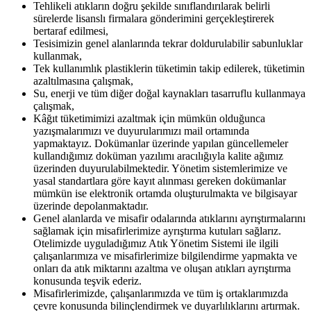
Tehlikeli atıkların doğru şekilde sınıflandırılarak belirli
sürelerde lisanslı firmalara gönderimini gerçekleştirerek
bertaraf edilmesi,
Tesisimizin genel alanlarında tekrar doldurulabilir sabunluklar
kullanmak,
Tek kullanımlık plastiklerin tüketimin takip edilerek, tüketimin
azaltılmasına
çalışmak,
Su, enerji ve tüm diğer doğal kaynakları tasarruflu kullanmaya
çalışmak,
Kâğıt tüketimimizi azaltmak için mümkün olduğunca
yazışmalarımızı ve duyurularımızı mail ortamında
yapmaktayız. Dokümanlar üzerinde yapılan güncellemeler
kullandığımız doküman yazılımı aracılığıyla kalite ağımız
üzerinden duyurulabilmektedir. Yönetim sistemlerimize ve
yasal standartlara göre kayıt alınması gereken dokümanlar
mümkün ise elektronik ortamda oluşturulmakta ve bilgisayar
üzerinde depolanmaktadır.
Genel alanlarda ve misafir odalarında atıklarını ayrıştırmalarını
sağlamak için misafirlerimize ayrıştırma kutuları sağlarız.
Otelimizde uyguladığımız Atık Yönetim Sistemi ile ilgili
çalışanlarımıza ve misafirlerimize bilgilendirme yapmakta ve
onları da atık miktarını azaltma ve oluşan atıkları ayrıştırma
konusunda teşvik ederiz.
Misafirlerimizde, çalışanlarımızda ve tüm iş ortaklarımızda
çevre konusunda bilinçlendirmek ve duyarlılıklarını artırmak.