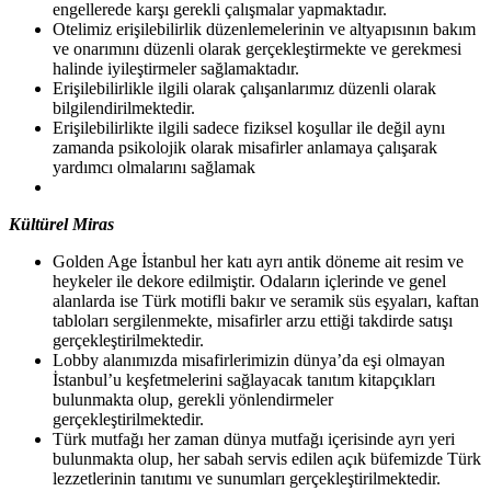
engellerede karşı gerekli çalışmalar yapmaktadır.
Otelimiz erişilebilirlik düzenlemelerinin ve altyapısının bakım
ve onarımını düzenli olarak gerçekleştirmekte ve gerekmesi
halinde iyileştirmeler
sağlamaktadır.
Erişilebilirlikle ilgili olarak çalışanlarımız düzenli olarak
bilgilendirilmektedir.
Erişilebilirlikte ilgili sadece fiziksel koşullar ile değil aynı
zamanda psikolojik olarak misafirler anlamaya çalışarak
yardımcı olmalarını sağlamak
Kültürel
Miras
Golden Age İstanbul her katı ayrı antik döneme ait resim ve
heykeler ile dekore edilmiştir. Odaların içlerinde ve genel
alanlarda ise Türk motifli bakır ve seramik süs eşyaları, kaftan
tabloları sergilenmekte, misafirler arzu ettiği takdirde satışı
gerçekleştirilmektedir.
Lobby alanımızda misafirlerimizin dünya’da eşi olmayan
İstanbul’u keşfetmelerini sağlayacak tanıtım kitapçıkları
bulunmakta olup, gerekli yönlendirmeler
gerçekleştirilmektedir.
Türk mutfağı her zaman dünya mutfağı içerisinde ayrı yeri
bulunmakta olup, her sabah servis edilen açık büfemizde Türk
lezzetlerinin tanıtımı ve sunumları gerçekleştirilmektedir.