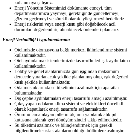
kullanmaya çalışırız.
Enerji Yönetim Sistemimizi dokümante etmeyi, tüm
departmanlarımıza yaymayı, gerektiğinde güncellemeyi,
gözden geçirmeyi ve sürekli olarak iyileştirmeyi hedefleriz.
Enerji risklerini veya enerji kısıtı gibi doğabilecek acil
durumları değerlendirir, alınabilecek önlemleri planlarız.
Enerji
Verimliliği
Uygulamalarımız
Otelimizde otomasyona bağlı merkezi iklimlendirme sistemi
kullanılmaktadır.
Otel aydınlatma sistemlerimizde tasarruflu led ışık aydınlatma
kullanılmaktadır.
Lobby ve genel alanlarımızda gün ışığından maksimum
derecede yararlanacak şekilde planlanmış olup, ışık değerleri
kısık şekilde kullanılmaktadır.
Oda musluklarında su tüketimini azaltmak için aparatlar
bulunmaktadır.
Dış çephe aydınlatmaları enerji tasarrufu amaçlı
azaltılmıştır.
Çıkış yapan odaların klima sistemi ve elektrikleri öncelikli
olarak kapatılarak enerji tasarrufu sağlanmaktadır.
Ömrünü tamamlayan pillerin ölçümü yapılarak atık pil
kutusuna atılarak geri dönüşüm zinciri takip edilmektedir.
Su tüketimi azaltmak ve bilinçlendirmek için gerekli
bilgilendirmeler ıslak alanların olduğu bölümlere asılmıştır.