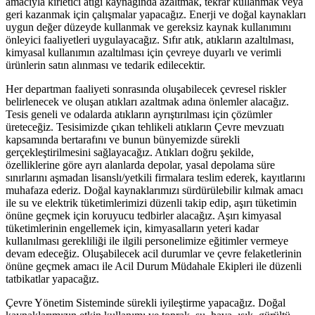
amacıyla kirletici atığı kaynağında azaltmak, tekrar kullanmak veya
geri kazanmak için çalışmalar yapacağız. Enerji ve doğal kaynakları
uygun değer düzeyde kullanmak ve gereksiz kaynak kullanımını
önleyici faaliyetleri uygulayacağız. Sıfır atık, atıkların azaltılması,
kimyasal kullanımın azaltılması için çevreye duyarlı ve verimli
ürünlerin satın alınması ve tedarik edilecektir.
Her departman faaliyeti sonrasında oluşabilecek çevresel riskler
belirlenecek ve oluşan atıkları azaltmak adına önlemler alacağız.
Tesis geneli ve odalarda atıkların ayrıştırılması için çözümler
üreteceğiz. Tesisimizde çıkan tehlikeli atıkların Çevre mevzuatı
kapsamında bertarafını ve bunun bünyemizde sürekli
gerçekleştirilmesini sağlayacağız. Atıkları doğru şekilde,
özelliklerine göre ayrı alanlarda depolar, yasal depolama süre
sınırlarını aşmadan lisanslı/yetkili firmalara teslim ederek, kayıtlarını
muhafaza ederiz. Doğal kaynaklarımızı sürdürülebilir kılmak amacı
ile su ve elektrik tüketimlerimizi düzenli takip edip, aşırı tüketimin
önüne geçmek için koruyucu tedbirler alacağız. Aşırı kimyasal
tüketimlerinin engellemek için, kimyasalların yeteri kadar
kullanılması gerekliliği ile ilgili personelimize eğitimler vermeye
devam edeceğiz. Oluşabilecek acil durumlar ve çevre felaketlerinin
önüne geçmek amacı ile Acil Durum Müdahale Ekipleri ile düzenli
tatbikatlar yapacağız.
Çevre Yönetim Sisteminde sürekli iyileştirme yapacağız. Doğal