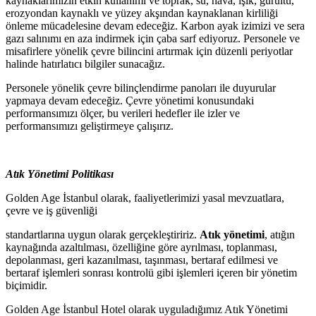
kaynaklarımızın etkin kullanımı ve toprak, su, hava, ışık, gürültü,
erozyondan kaynaklı ve yüzey akşından kaynaklanan kirliliği
önleme mücadelesine devam edeceğiz. Karbon ayak izimizi ve sera
gazı salınımı en aza indirmek için çaba sarf ediyoruz. Personele ve
misafirlere yönelik çevre bilincini artırmak için düzenli periyotlar
halinde hatırlatıcı bilgiler sunacağız.
Personele yönelik çevre bilinçlendirme panoları ile duyurular
yapmaya devam edeceğiz. Çevre yönetimi konusundaki
performansımızı ölçer, bu verileri hedefler ile izler ve
performansımızı geliştirmeye çalışırız.
Atık
Yönetimi
Politikası
Golden Age İstanbul olarak, faaliyetlerimizi yasal mevzuatlara,
çevre ve iş
güvenliği
standartlarına uygun olarak gerçekleştiririz.
Atık yönetimi
, atığın
kaynağında azaltılması, özelliğine göre ayrılması, toplanması,
depolanması, geri kazanılması, taşınması, bertaraf edilmesi ve
bertaraf işlemleri sonrası kontrolü gibi işlemleri içeren bir yönetim
biçimidir.
Golden Age İstanbul Hotel olarak uyguladığımız Atık Yönetimi