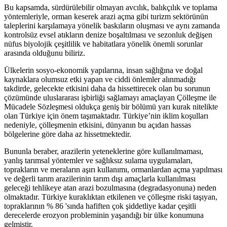
Bu kapsamda, sürdürülebilir olmayan avcılık, balıkçılık ve toplama
yöntemleriyle, orman keserek arazi açma gibi turizm sektörünün
taleplerini karşılamaya yönelik baskıların oluşması ve aynı zamanda
kontrolsüz evsel atıkların denize boşaltılması ve sezonluk değişen
nüfus biyolojik çeşitlilik ve habitatlara yönelik önemli sorunlar
arasında olduğunu biliriz.
Ülkelerin sosyo-ekonomik yapılarına, insan sağlığına ve doğal
kaynaklara olumsuz etki yapan ve ciddi önlemler alınmadığı
takdirde, gelecekte etkisini daha da hissettirecek olan bu sorunun
çözümünde uluslararası işbirliği sağlamayı amaçlayan Çölleşme ile
Mücadele Sözleşmesi oldukça geniş bir bölümü yarı kurak nitelikte
olan Türkiye için önem taşımaktadır. Türkiye’nin iklim koşulları
nedeniyle, çölleşmenin etkisini, dünyanın bu açıdan hassas
bölgelerine göre daha az hissetmektedir.
Bununla beraber, arazilerin yeteneklerine göre kullanılmaması,
yanlış tarımsal yöntemler ve sağlıksız sulama uygulamaları,
toprakların ve meraların aşırı kullanımı, ormanlardan açma yapılması
ve değerli tarım arazilerinin tarım dışı amaçlarla kullanılması
geleceği tehlikeye atan arazi bozulmasına (degradasyonuna) neden
olmaktadır. Türkiye kuraklıktan etkilenen ve çölleşme riski taşıyan,
topraklarının % 86 'sında hafiften çok şiddetliye kadar çeşitli
derecelerde erozyon probleminin yaşandığı bir ülke konumuna
gelmiştir.