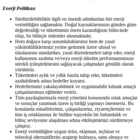
Enerji
Politikası
Sürdürülebilirlikle ilgili en önemli adımlardan biri enerji
verimliliğini sağlamaktır. Doğal kaynaklarımızın günden güne
değerlendiği ve tüketiminin önem kazandığının bilincinde
olup, bu bilinçle önlemler alınmaktadır.
Hem doğaya karşı sorumluluklarımız hem de yasal
yükümlülüklerimizi yerine getirmek üzere ulusal ve
uluslararası standartları, yasal düzenlemeleri takip eder, enerji
kullanımını azaltma ve/veya enerji tüketim performansımızın
sürekli iyileştirilmesini sağlayacak çalışmaları gönüllü olarak
yürütürüz.
Tüketimleri aylık ve yıllık bazda takip eder, tüketimleri
azaltabilmek adına hedefler
koyarız.
Hedeflerimizi yakalayabilmek ve uygulanabilir kılmak amaçlı
çalışanlarımıza eğitimler
veririz.
Tüm paydaşlarımızla enerji yönetimi konusunda ortak amaçlar
ve sonuçlar yaratmak üzere iş birliği yapmayı önemseriz. Bu
konularda misafirlerimiz, çalışanlarımız, ziyaretçilerimiz ve
tüm iş ortaklarımız ile birlikte topyekûn bir farkındalık ve
bilinç seviyesine ulaşılması adına etkileşimimizi sürdürmeye
çalışırız.
Enerji verimliliğine uygun ürün, ekipman, teçhizat ve
teknoloji alternatiflerini araştırıp bulmaya, satın almaya ve